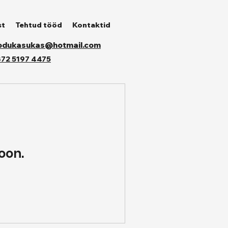
st
Tehtud tööd
Kontaktid
odukasukas@hotmail.com
72 5197 4475
oon.