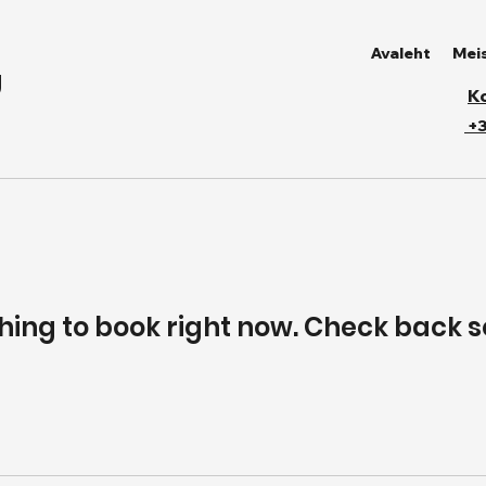
Avaleht
Mei
Ü
K
+3
hing to book right now. Check back s